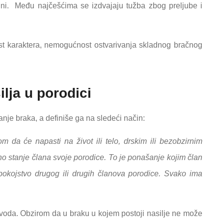
ni. Među najčešćima se izdvajaju tužba zbog preljube i
st karaktera, nemogućnost ostvarivanja skladnog bračnog
lja u porodici
nje braka, a definiše ga na sledeći način:
m da će napasti na život ili telo, drskim ili bezobzirnim
no stanje člana svoje porodice. To je ponašanje kojim član
 spokojstvo drugog ili drugih članova porodice. Svako ima
azvoda. Obzirom da u braku u kojem postoji nasilje ne može