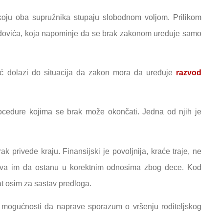
oju oba supružnika stupaju slobodnom voljom. Prilikom
adovića, koja napominje da se brak zakonom uređuje samo
eć dolazi do situacija da zakon mora da uređuje
razvod
ocedure kojima se brak može okončati. Jedna od njih je
privede kraju. Finansijski je povoljnija, kraće traje, ne
ava im da ostanu u korektnim odnosima zbog dece. Kod
 osim za sastav predloga.
ogućnosti da naprave sporazum o vršenju roditeljskog