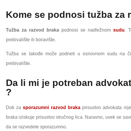
Kome se podnosi tužba za 
Tužba za razvod braka
podnosi se nadležnom
sudu
. 
prebivalište ili boravište.
Tužba se takođe može podneti u osnovnom sudu na čije
prebivalište.
Da li mi je potreban advoka
?
Dok za
sporazumni razvod braka
prisustvo advokata nij
braka iziskuje prisustvo stručnog lica. Naravno, uvek se sa
da se razvedete sporazumno.