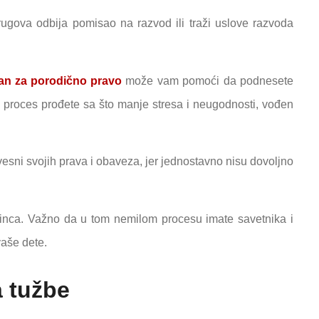
ugova odbija pomisao na razvod ili traži uslove razvoda
ovan za porodično pravo
može vam pomoći da podnesete
proces prođete sa što manje stresa i neugodnosti, vođen
vesni svojih prava i obaveza, jer jednostavno nisu dovoljno
dinca. Važno da u tom nemilom procesu imate savetnika i
vaše dete.
a tužbe