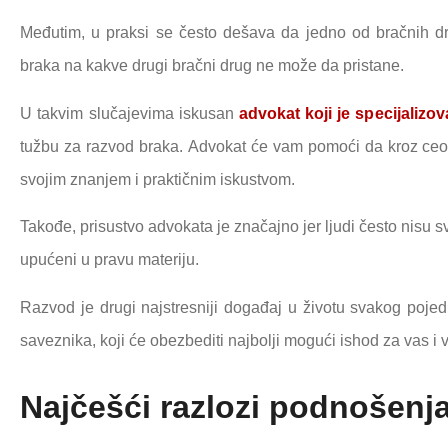
Međutim, u praksi se često dešava da jedno od bračnih dr
braka na kakve drugi bračni drug ne može da pristane.
U takvim slučajevima iskusan
advokat koji je specijaliz
tužbu za razvod braka. Advokat će vam pomoći da kroz ceo 
svojim znanjem i praktičnim iskustvom.
Takođe, prisustvo advokata je značajno jer ljudi često nisu s
upućeni u pravu materiju.
Razvod je drugi najstresniji događaj u životu svakog poje
saveznika, koji će obezbediti najbolji mogući ishod za vas i 
Najčešći razlozi podnošenj