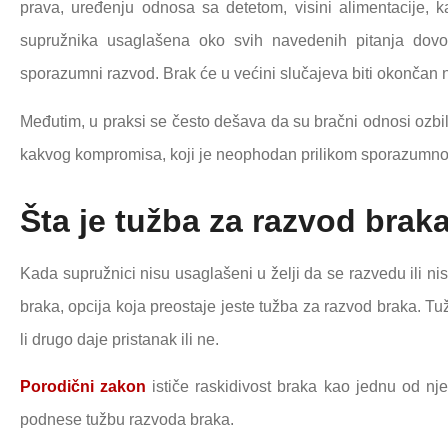
prava, uređenju odnosa sa detetom, visini alimentacije,
supružnika usaglašena oko svih navedenih pitanja dov
sporazumni razvod. Brak će u većini slučajeva biti okončan 
Međutim, u praksi se često dešava da su bračni odnosi ozbilj
kakvog kompromisa, koji je neophodan prilikom sporazumno
Šta je tužba za razvod brak
Kada supružnici nisu usaglašeni u želji da se razvedu ili 
braka, opcija koja preostaje jeste tužba za razvod braka. Tu
li drugo daje pristanak ili ne.
Porodični zakon
ističe raskidivost braka kao jednu od nje
podnese tužbu razvoda braka.