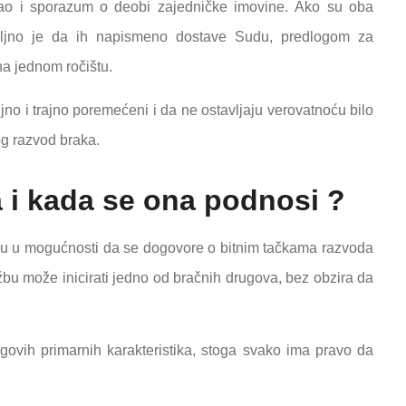
 kao i sporazum o deobi zajedničke imovine. Ako su oba
oljno je da ih napismeno dostave Sudu, predlogom za
na jednom ročištu.
no i trajno poremećeni i da ne ostavljaju verovatnoću bilo
g razvod braka.
a i kada se ona podnosi ?
nisu u mogućnosti da se dogovore o bitnim tačkama razvoda
žbu može inicirati jedno od bračnih drugova, bez obzira da
govih primarnih karakteristika, stoga svako ima pravo da