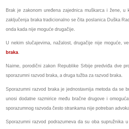
Brak je zakonom uređena zajednica muškarca i žene, u k
zaključenja braka tradicionalno se čita poslanica Duška R
onda kada nije moguće drugačije.
U nekim slučajevima, nažalost, drugačije nije moguće, v
braka
.
Naime, porodični zakon Republike Srbije predviđa dve pr
sporazumni razvod braka, a druga tužba za razvod braka.
Sporazumni razvod braka je jednostavnija metoda da se brak 
unosi dodatne razmirice među bračne drugove i omoguć
sporazumnog razvoda često strankama nije potreban advokat
Sporazumni razvod podrazumeva da su oba supružnika u m