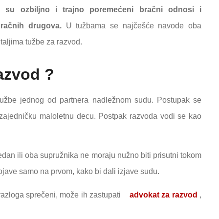
su ozbiljno i trajno poremećeni bračni odnosi i
bračnih drugova.
U tužbama se najčešće navode oba
taljima tužbe za razvod.
azvod ?
tužbe jednog od partnera nadležnom sudu. Postupak se
aju zajedničku maloletnu decu. Postpak razvoda vodi se kao
dan ili oba supružnika ne moraju nužno biti prisutni tokom
pojave samo na prvom, kako bi dali izjave sudu.
g razloga sprečeni, može ih zastupati
advokat za razvod
,