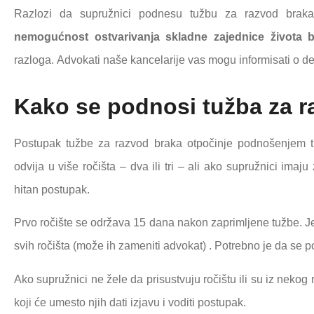
Razlozi da supružnici podnesu tužbu za razvod braka
nemogućnost ostvarivanja skladne zajednice života 
razloga. Advokati
naše kancelarije vas mogu informisati o de
Kako se podnosi tužba za r
Postupak tužbe za razvod braka otpočinje podnošenjem 
odvija u više ročišta – dva ili tri – ali ako supružnici im
hitan postupak.
Prvo ročište se održava 15 dana nakon zaprimljene tužbe. Je
svih ročišta (može ih zameniti advokat) . Potrebno je da se 
Ako supružnici ne žele da prisustvuju ročištu ili su iz neko
koji će umesto njih dati izjavu i voditi postupak.