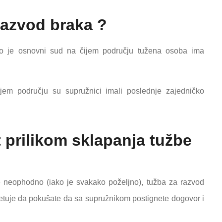
razvod braka ?
To je osnovni sud na čijem području tužena osoba ima
m području su supružnici imali poslednje zajedničko
t prilikom sklapanja tužbe
e neophodno (iako je svakako poželjno), tužba za razvod
vetuje da pokušate da sa supružnikom postignete dogovor i