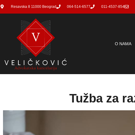
Resavska 8 11000 Beograd
064-514-6577
011-4537-854
O NAMA
Tužba za r