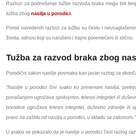
Razlozi za podnošenje tužbe razvoda braka mogu biti broj
tužba zbog
nasilja u porodici.
Pored navedenih razlozi za tužbu su često i neusaglašeno
života, odnosi koji su narušeni i trajno poremećeni ili slično.
Tužba za razvod braka zbog nasi
Porodični zakon nasilje posmatra kao jasan razlog za okonča
“Nasilje u porodici čini svako ko primenom nasilja, pretnjo
ponašanjem ugrožava spokojstvo, telesni integritet ili dušev
porodice ugrožava telesni integritet, duševno zdravlje ili
pravo na zaštitu od nasilja u porodici, u skladu sa zakonom.”
U praksi se pokazalo da je nasilje u porodici čest razlog r