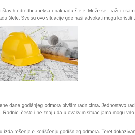
 ništavih odredbi aneksa i naknadu štete. Može se tražiti i sam
u štete. Sve su ovo situacije gde naši advokati mogu koristiti
šćene dane godišnjeg odmora bivšim radnicima. Jednostavo rad
. Radnici često i ne znaju da u ovakvim situacijama mogu vrlo 
u izda rešenje o korišćenju godišnjeg odmora. Teret dokazivan