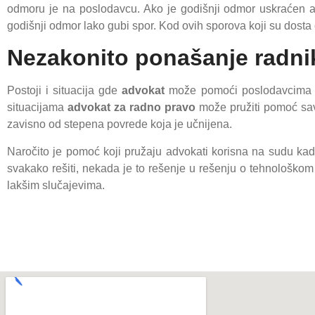
odmoru je na poslodavcu. Ako je godišnji odmor uskraćen a
godišnji odmor lako gubi spor. Kod ovih sporova koji su dosta
Nezakonito ponašanje radni
Postoji i situacija gde
advokat
može pomoći poslodavcima ko
situacijama
advokat za radno pravo
može pružiti pomoć sav
zavisno od stepena povrede koja je učnijena.
Naročito je pomoć koji pružaju advokati korisna na sudu ka
svakako rešiti, nekada je to rešenje u rešenju o tehnološko
lakšim slučajevima.