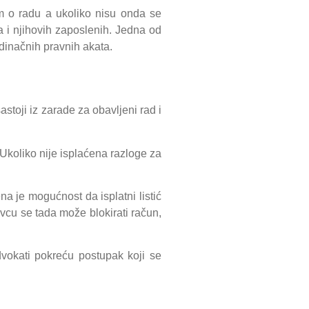
om o radu a ukoliko nisu onda se
 i njihovih zaposlenih. Jedna od
edinačnih pravnih akata.
stoji iz zarade za obavljeni rad i
Ukoliko nije isplaćena razloge za
 je mogućnost da isplatni listić
cu se tada može blokirati račun,
vokati pokreću postupak koji se