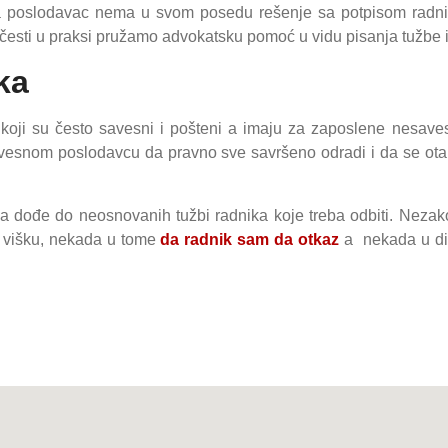
 poslodavac nema u svom posedu rešenje sa potpisom radnika
 česti u praksi pružamo advokatsku pomoć u vidu pisanja tužbe i
ka
ji su često savesni i pošteni a imaju za zaposlene nesave
esnom poslodavcu da pravno sve savršeno odradi i da se otara
da dođe do neosnovanih tužbi radnika koje treba odbiti. Neza
m višku, nekada u tome
da radnik sam da otkaz
a nekada u dis