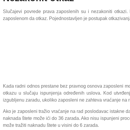
Slučajevi povrede prava zaposlenih su i nezakoniti otkaz
zaposlenom da otkaz. Pojednostavljen je postupak otkazivanj
Kada radni odnos prestane bez pravnog osnova zaposleni može
otkazu u slučaju ispunjenja određenih uslova. Kod utvrđen
izgubljenu zaradu, ukoliko zaposleni ne zahteva vraćanje na 
Ako je zaposleni tražio vraćanje na rad poslodavac istakne 
naknada štete može ići do 36 zarada. Ako nisu ispunjeni proce
može tražiti naknadu štete u visini do 6 zarada.