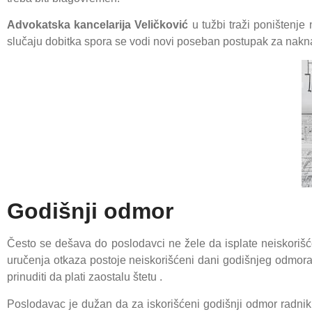
Advokatska kancelarija Veličković
u tužbi traži poništenje
slučaju dobitka spora se vodi novi poseban postupak za naknad
Godišnji odmor
Često se dešava do poslodavci ne žele da isplate neiskori
uručenja otkaza postoje neiskorišćeni dani godišnjeg odmora
prinuditi da plati zaostalu štetu .
Poslodavac je dužan da za iskorišćeni godišnji odmor radnik