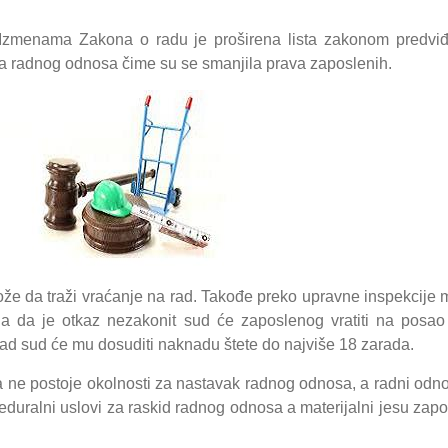
i. Izmenama Zakona o radu je proširena lista zakonom predv
a radnog odnosa čime su se smanjila prava zaposlenih.
 da traži vraćanje na rad. Takođe preko upravne inspekcije m
ja da je otkaz nezakonit sud će zaposlenog vratiti na posao
rad sud će mu dosuditi naknadu štete do najviše 18 zarada.
da ne postoje okolnosti za nastavak radnog odnosa, a radni odn
duralni uslovi za raskid radnog odnosa a materijalni jesu zapos