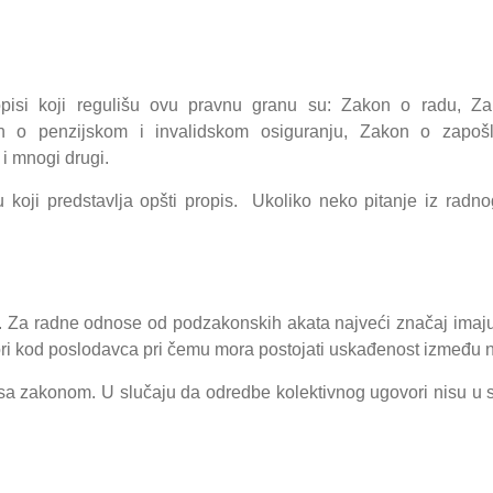
propisi koji regulišu ovu pravnu granu su: Zakon o radu, Z
 o penzijskom i invalidskom osiguranju, Zakon o zapošlj
 i mnogi drugi.
u koji predstavlja opšti propis. Ukoliko neko pitanje iz rad
. Za radne odnose od podzakonskih akata najveći značaj imaju 
ovori kod poslodavca pri čemu mora postojati uskađenost između n
du sa zakonom. U slučaju da odredbe kolektivnog ugovori nisu u