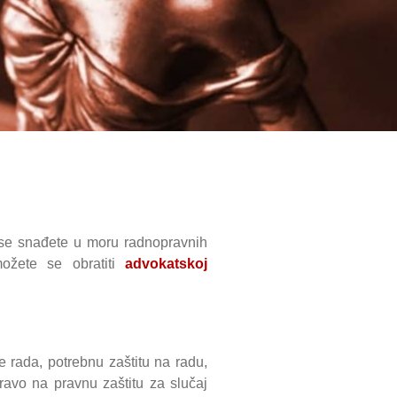
se snađete u moru radnopravnih
možete se obratiti
advokatskoj
 rada, potrebnu zaštitu na radu,
ravo na pravnu zaštitu za slučaj