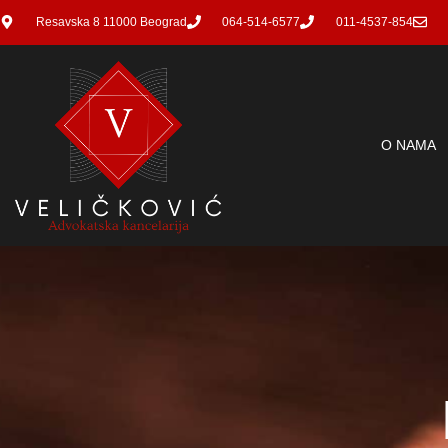
Resavska 8 11000 Beograd
064-514-6577
011-4537-854
O NAMA