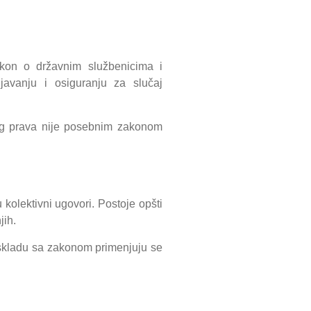
akon o državnim službenicima i
avanju i osiguranju za slučaj
nog prava nije posebnim zakonom
kolektivni ugovori. Postoje opšti
jih.
 skladu sa zakonom primenjuju se