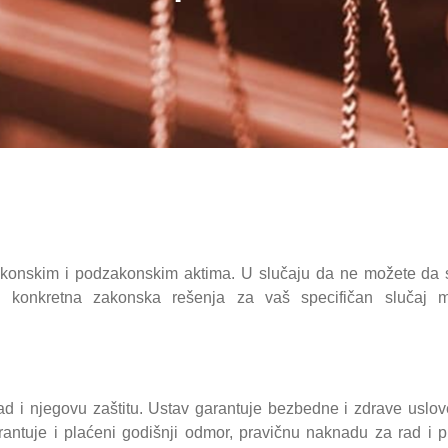
akonskim i podzakonskim aktima. U slučaju da ne možete da 
su konkretna zakonska rešenja za vaš specifičan slučaj 
d i njegovu zaštitu. Ustav garantuje bezbedne i zdrave uslove
antuje i plaćeni godišnji odmor, pravičnu naknadu za rad i p