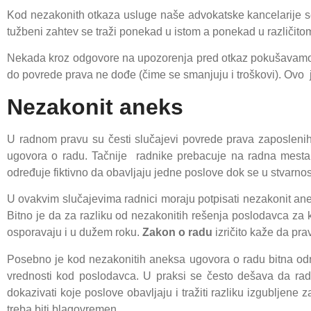
Kod nezakonith otkaza usluge naše advokatske kancelarije s
tužbeni zahtev se traži ponekad u istom a ponekad u različit
Nekada kroz odgovore na upozorenja pred otkaz pokušavamo 
do povrede prava ne dođe (čime se smanjuju i troškovi). Ovo 
Nezakonit aneks
U radnom pravu su česti slučajevi povrede prava zaposleni
ugovora o radu. Tačnije radnike prebacuje na radna mesta 
određuje fiktivno da obavljaju jedne poslove dok se u stvarnos
U ovakvim slučajevima radnici moraju potpisati nezakonit an
Bitno je da za razliku od nezakonitih rešenja poslodavca z
osporavaju i u dužem roku.
Zakon o radu
izričito kaže da pr
Posebno je kod nezakonitih aneksa ugovora o radu bitna odre
vrednosti kod poslodavca. U praksi se često dešava da rad
dokazivati koje poslove obavljaju i tražiti razliku izgublje
treba biti blagovremen.