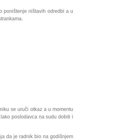
o poništenje ništavih odredbi a u
 strankama.
niku se uruči otkaz a u momentu
lako poslodavca na sudu dobiti i
ja da je radnik bio na godišnjem