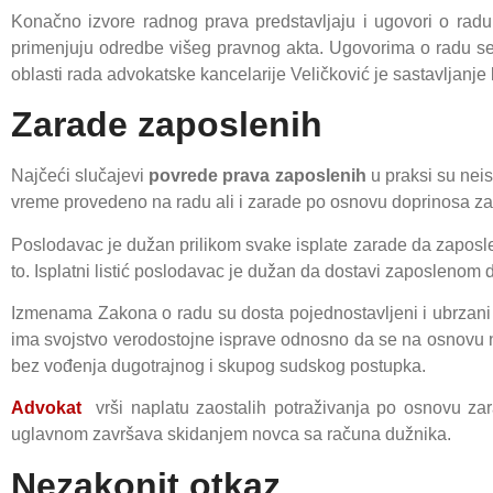
Konačno izvore radnog prava predstavljaju i ugovori o radu
primenjuju odredbe višeg pravnog akta. Ugovorima o radu se 
oblasti rada advokatske kancelarije Veličković je sastavljanje
Zarade zaposlenih
Najčeći slučajevi
povrede prava zaposlenih
u praksi su nei
vreme provedeno na radu ali i zarade po osnovu doprinosa 
Poslodavac je dužan prilikom svake isplate zarade da zaposlen
to. Isplatni listić poslodavac je dužan da dostavi zaposleno
Izmenama Zakona o radu su dosta pojednostavljeni i ubrzani 
ima svojstvo verodostojne isprave odnosno da se na osnovu 
bez vođenja dugotrajnog i skupog sudskog postupka.
Advokat
vrši naplatu zaostalih potraživanja po osnovu z
uglavnom završava skidanjem novca sa računa dužnika.
Nezakonit otkaz