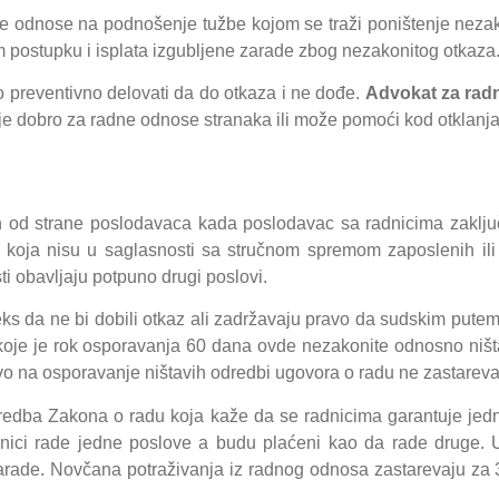
e odnose na podnošenje tužbe kojom se traži poništenje nezak
om postupku i isplata izgubljene zarade zbog nezakonitog otkaza
preventivno delovati da do otkaza i ne dođe.
Advokat za rad
je dobro za radne odnose stranaka ili može pomoći kod otklanja
h od strane poslodavaca kada poslodavac sa radnicima zaklj
koja nisu u saglasnosti sa stručnom spremom zaposlenih ili
ti obavljaju potpuno drugi poslovi.
eks da ne bi dobili otkaz ali zadržavaju pravo da sudskim pute
a koje je rok osporavanja 60 dana ovde nezakonite odnosno n
avo na osporavanje ništavih odredbi ugovora o radu ne zastareva
dba Zakona o radu koja kaže da se radnicima garantuje jednaka
nici rade jedne poslove a budu plaćeni kao da rade druge. 
ne zarade. Novčana potraživanja iz radnog odnosa zastarevaju z