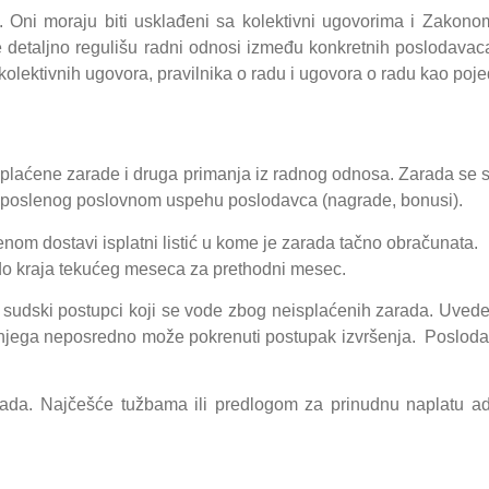
. Oni moraju biti usklađeni sa kolektivni ugovorima i Zakon
detaljno regulišu radni odnosi između konkretnih poslodavaca
 kolektivnih ugovora, pravilnika o radu i ugovora o radu kao poj
splaćene zarade i druga primanja iz radnog odnosa. Zarada se sa
zaposlenog poslovnom uspehu poslodavca (nagrade, bonusi).
om dostavi isplatni listić u kome je zarada tačno obračunata. 
m do kraja tekućeg meseca za prethodni mesec.
sudski postupci koji se vode zbog neisplaćenih zarada. Uvedena
njega neposredno može pokrenuti postupak izvršenja. Poslodav
arada. Najčešće tužbama ili predlogom za prinudnu naplatu ad