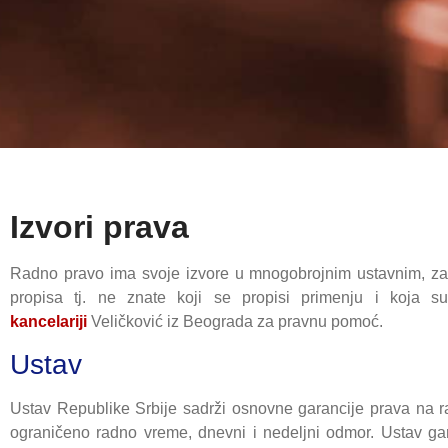
Izvori prava
Radno pravo ima svoje izvore u mnogobrojnim ustavnim, z
propisa tj. ne znate koji se propisi primenju i koja 
kancelariji
Veličković iz Beograda za pravnu pomoć.
Ustav
Ustav Republike Srbije sadrži osnovne garancije prava na ra
ograničeno radno vreme, dnevni i nedeljni odmor. Ustav gar