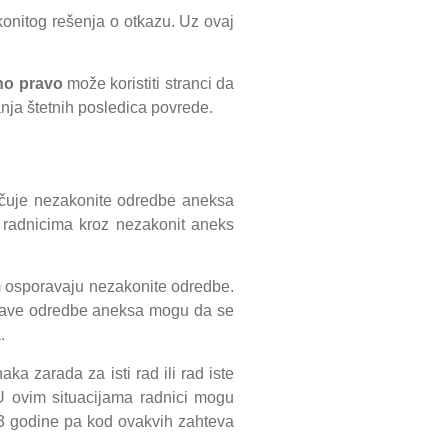
onitog rešenja o otkazu. Uz ovaj
.
no pravo
može koristiti stranci da
nja štetnih posledica povrede.
učuje nezakonite odredbe aneksa
 radnicima kroz nezakonit aneks
m osporavaju nezakonite odredbe.
ištave odredbe aneksa mogu da se
.
 zarada za isti rad ili rad iste
U ovim situacijama radnici mogu
a 3 godine pa kod ovakvih zahteva