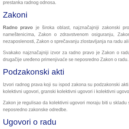
prestanka radnog odnosa.
Zakoni
Radno pravo
je široka oblast, najznačajniji zakonski 
nameštenicima, Zakon o zdravstvenom osiguranju, Zakon
nezaposlenosti, Zakon o sprečavanju zlostavljanja na radu ali
Svakako najznačajniji izvor za radno pravo je Zakon o rad
drugačije uređeno primenjivaće se neposredno Zakon o radu.
Podzakonski akti
Izvori radnog prava koji su ispod zakona su podzakonski akti
kolektivni ugovori, granski kolektivni ugovori i kolektivni ug
Zakon je regulisao da kolektivni ugovori moraju biti u skla
neposredno zakonske odredbe.
Ugovori o radu