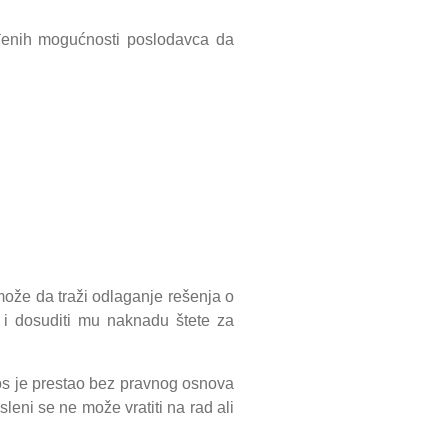
iđenih mogućnosti poslodavca da
ože da traži odlaganje rešenja o
 i dosuditi mu naknadu štete za
os je prestao bez pravnog osnova
leni se ne može vratiti na rad ali