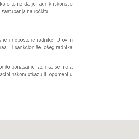
 o tome da je radnik iskoristio
 zastupanja na ročištu.
sne i nepoštene radnike. U ovim
si ili sankcioniše lošeg radnika
konito ponašanje radnika se mora
ciplinskom otkazu ili opomeni u