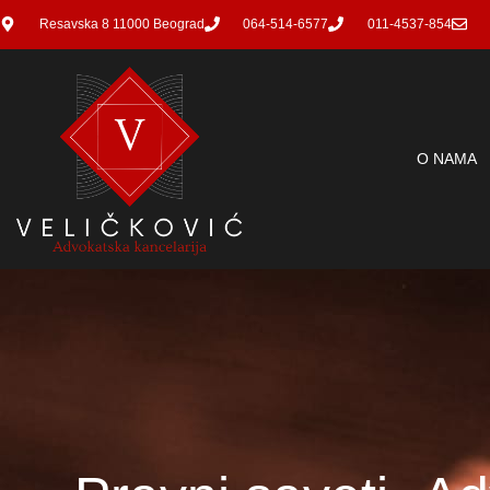
Resavska 8 11000 Beograd
064-514-6577
011-4537-854
O NAMA