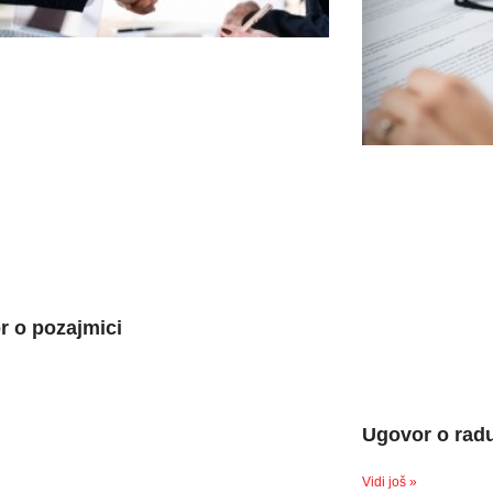
r o pozajmici
Ugovor o rad
Vidi još »