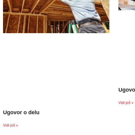
Ugovo
Vidi još »
Ugovor o delu
Vidi još »