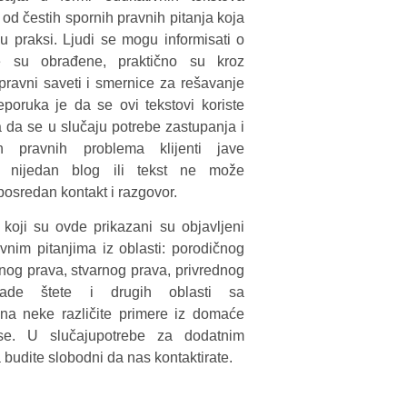
 od čestih spornih pravnih pitanja koja
 u praksi. Ljudi se mogu informisati o
 su obrađene, praktično su kroz
 pravni saveti i smernice za rešavanje
poruka je da se ovi tekstovi koriste
a da se u slučaju potrebe zastupanja i
ih pravnih problema klijenti jave
r nijedan blog ili tekst ne može
posredan kontakt i razgovor.
koji su ovde prikazani su objavljeni
avnim pitanjima iz oblasti: porodičnog
nog prava, stvarnog prava, privrednog
nade štete i drugih oblasti sa
na neke različite primere iz domaće
se. U slučajupotrebe za dodatnim
 budite slobodni da nas kontaktirate.