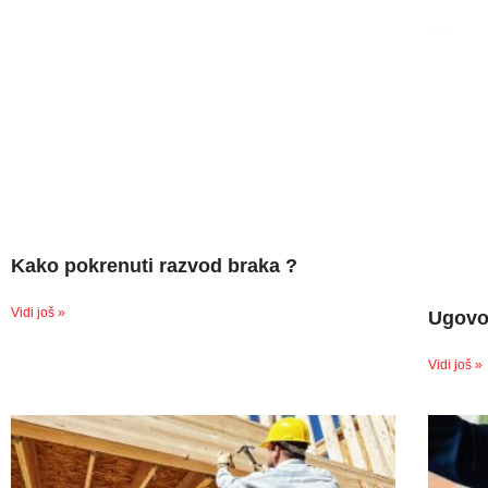
Kako pokrenuti razvod braka ?
Vidi još »
Ugovo
Vidi još »