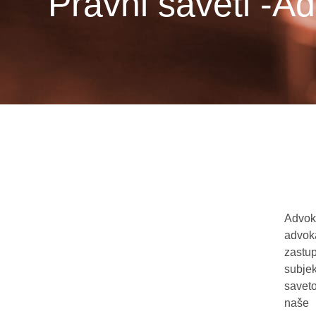
Pravni saveti -Ad
Advok
advo
zastu
subje
savet
naše 