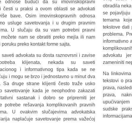
e odnose budući da su imovinskopravni
obradila neka
i česti u praksi a ovom oblasti se advokati
se pojavljuju
više bave. Osim imovinskopravnih odnosa
temama koje
mo usluge savetovanja i u drugim pravnim
tekstove dati
tima. U slučaju da su vam potrebni pravni
problema. Pre
i možete nam se obratiti preko mejla ili nam
informativno 
i poruku preko kontakt forme sajta.
komplikovan
 saveti advokata su dosta raznovrsni i zavise
advokatu je
otreba klijenata, nekada su saveti
zameniniti ne
ntacionog i informativnog tipa kada se ne
Na linkovima 
uju i mogu se brzo i jednostavno u minut dva
tekstovi o pr
i. Sa druge strane klijenti često traže usko
prava, nasled
no savetovanje kada je neophodno zakazati
prava, nak
ltativni sastanak i dobro se pripremiti jer
upućivanjem 
je potrebe rešavanja komplikovanih pravnih
sudske prak
ema. U ovakvim slučajevima advokatska
informacijama
larija naplaćuje savetovanje prema važećoj