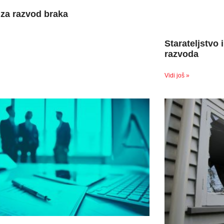
za razvod braka
Starateljstvo 
razvoda
Vidi još »