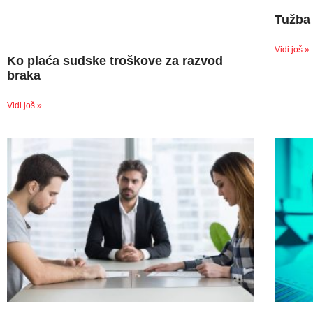
Tužba 
Vidi još »
Ko plaća sudske troškove za razvod
braka
Vidi još »