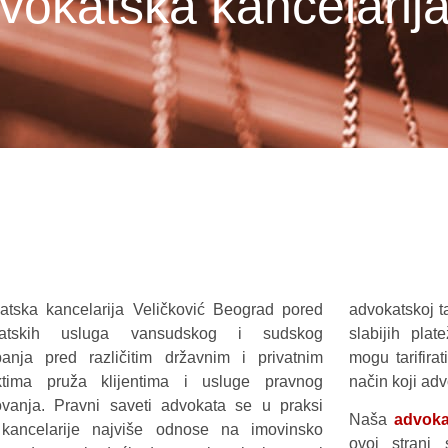
vokatska kancelarija
atska kancelarija Veličković Beograd pored
advokatskoj ta
katskih usluga vansudskog i sudskog
slabijih pla
panja pred različitim državnim i privatnim
mogu tarifir
ktima pruža klijentima i usluge pravnog
način koji adv
ovanja. Pravni saveti advokata se u praksi
Naša
advoka
kancelarije najviše odnose na imovinsko
ovoj strani 