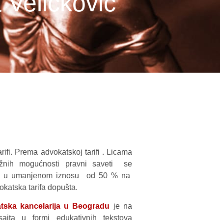
 Veličković
rifi. Prema advokatskoj tarifi . Licama
težnih mogućnosti pravni saveti se
ati u umanjenom iznosu od 50 % na
okatska tarifa dopušta.
tska kancelarija u Beogradu
je na
sajta u formi edukativnih tekstova