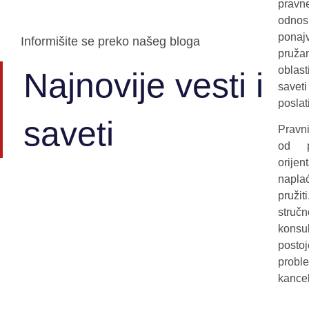
pravn
odnos
ponaj
Informišite se preko našeg bloga
pruža
oblas
Najnovije vesti i
savet
poslat
saveti
Pravni
od p
orije
naplać
pružit
struč
konsu
posto
probl
kance