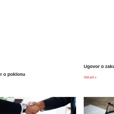
Ugovor o zak
r o poklonu
Vidi još »