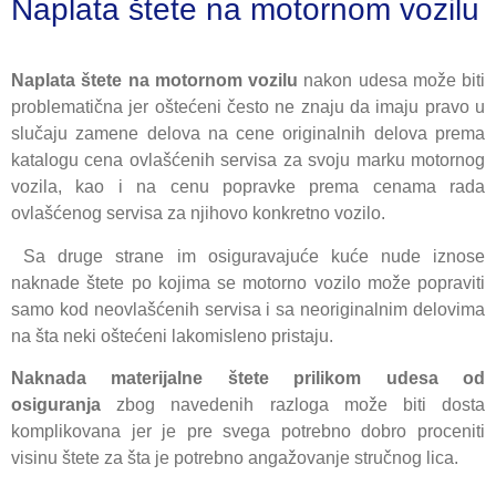
Naplata štete na motornom vozilu
Naplata štete na motornom vozilu
nakon udesa može biti
problematična jer oštećeni često ne znaju da imaju pravo u
slučaju zamene delova na cene originalnih delova prema
katalogu cena ovlašćenih servisa za svoju marku motornog
vozila, kao i na cenu popravke prema cenama rada
ovlašćenog servisa za njihovo konkretno vozilo.
Sa druge strane im osiguravajuće kuće nude iznose
naknade štete po kojima se motorno vozilo može popraviti
samo kod neovlašćenih servisa i sa neoriginalnim delovima
na šta neki oštećeni lakomisleno pristaju.
Naknada materijalne štete prilikom udesa od
osiguranja
zbog navedenih razloga može biti dosta
komplikovana jer je pre svega potrebno dobro proceniti
visinu štete za šta je potrebno angažovanje stručnog lica.