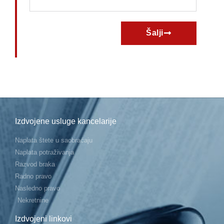
Šalji
Izdvojene usluge kancelarije
Naplata štete u saobraćaju
Naplata potraživanja
Razvod braka
Radno pravo
Nasledno pravo
Nekretnine
Izdvojeni linkovi