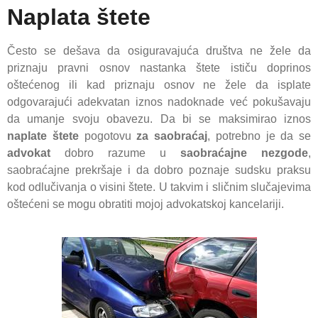
Naplata štete
Često se dešava da osiguravajuća društva ne žele da
priznaju pravni osnov nastanka štete ističu doprinos
oštećenog ili kad priznaju osnov ne žele da isplate
odgovarajući adekvatan iznos nadoknade već pokušavaju
da umanje svoju obavezu. Da bi se maksimirao iznos
naplate štete
pogotovu
za saobraćaj
, potrebno je da se
advokat
dobro razume u
saobraćajne nezgode
,
saobraćajne prekršaje i da dobro poznaje sudsku praksu
kod odlučivanja o visini štete. U takvim i sličnim slučajevima
oštećeni se mogu obratiti mojoj advokatskoj kancelariji.