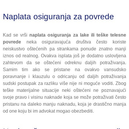
Naplata osiguranja za povrede
Kad se vrši
naplata osiguranja za lake ili teške telesne
povrede
neka osiguravajuća društva često koriste
neiskustvo oštećenih pa strankama ponude znatno manji
iznos od realnog. Ovakva isplata još je dodatno uslovljena
zahtevom da se oštećeni odreknu daljih potraživanja.
Samim tim ako se pristane na ovakvo vansudsko
poravnanje i klauzulu o odricanju od daljih potraživanja
sudski postupak za razliku više nije ni moguće voditi. Zbog
teške materijalne situacije neki oštećeni ne poznavajući
svoje pravo i visinu naknade koja se može potraživati često
pristanu na daleko manju naknadu, koja je drastično manja
od one koju bi im advokat mogao obezbediti.